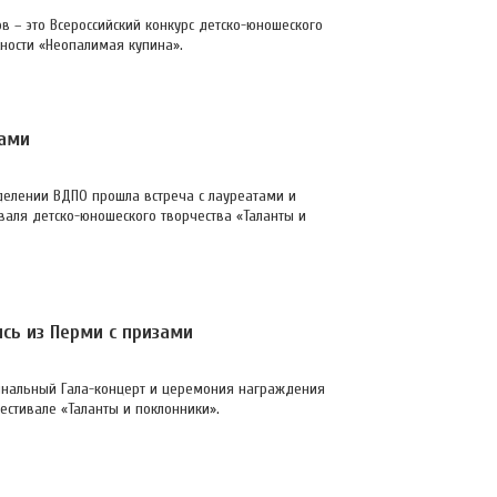
в – это Всероссийский конкурс детско-юношеского
ности «Неопалимая купина».
тами
делении ВДПО прошла встреча с лауреатами и
валя детско-юношеского творчества «Таланты и
сь из Перми с призами
 финальный Гала-концерт и церемония награждения
естивале «Таланты и поклонники».