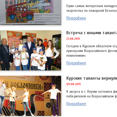
Один самых интересных конкурсо
творчества по пожарной безопас
Подробнее
Встреча с юными талан
21.08.2015
Сегодня в Курском областном от
призерами Всероссийского фести
поклонники».
Подробнее
Курские таланты вернули
09.08.2015
8 августа в г. Перми состоялся
победителей на Всероссийском ф
Подробнее