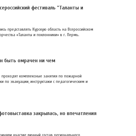
сероссийский фестиваль "Таланты и
лись представлять Курскую область на Всероссийском
рчества «Таланты и поклонники» в г. Пермь.
н быть омрачен ни чем
а проходят комплексные занятия по пожарной
ки по эвакуации, инструктажи с педагогическим и
фотовыставка закрылась, но впечатления
иняли участие личный состав регионального