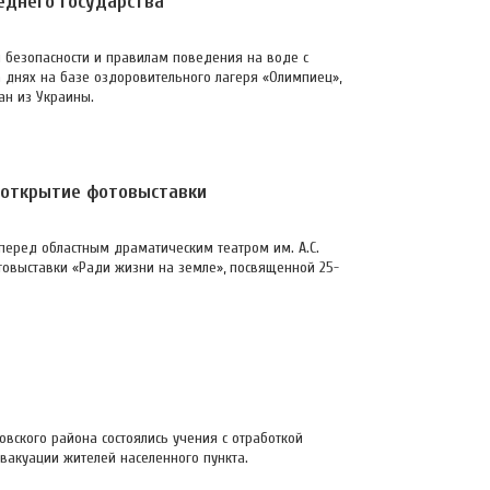
седнего государства
 безопасности и правилам поведения на воде с
а днях на базе оздоровительного лагеря «Олимпиец»,
ан из Украины.
- открытие фотовыставки
перед областным драматическим театром им. А.С.
товыставки «Ради жизни на земле», посвященной 25-
овского района состоялись учения с отработкой
вакуации жителей населенного пункта.