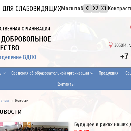
Я ДЛЯ СЛАБОВИДЯЩИХ
Контраст
Масштаб
X1
X2
X3
СТВЕННАЯ ОРГАНИЗАЦИЯ
 ДОБРОВОЛЬНОЕ
305014, г
ЕСТВО
+7
отделение ВДПО
ь
Сведения об образовательной организации
Продукция
Cо
Контакты
авная
→ Новости
овости
Будущее в руках наших 