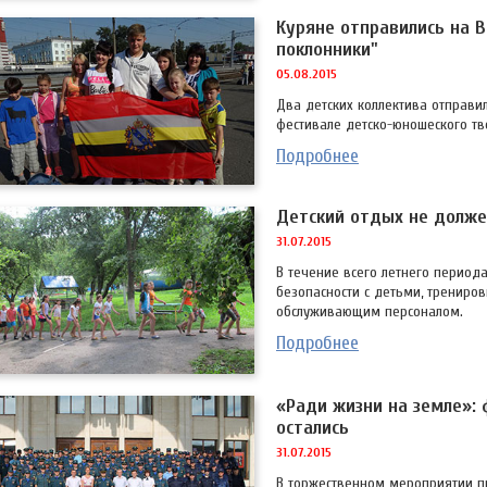
Куряне отправились на В
поклонники"
05.08.2015
Два детских коллектива отправи
фестивале детско-юношеского тво
Подробнее
Детский отдых не долже
31.07.2015
В течение всего летнего период
безопасности с детьми, трениров
обслуживающим персоналом.
Подробнее
«Ради жизни на земле»: 
остались
31.07.2015
В торжественном мероприятии пр