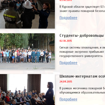
05.10.2015
В Курской области существует 63
знают правила пожарной безопас
Подробнее
Студенты-добровольцы 
02.10.2015
Сигнал системы оповещения, и 
пожарные экстренно прибывают 
государственного университета.
Подробнее
Школам-интернатам осо
24.09.2015
В рамках месячника пожарной б
обучающимися образовательных 
Подробнее