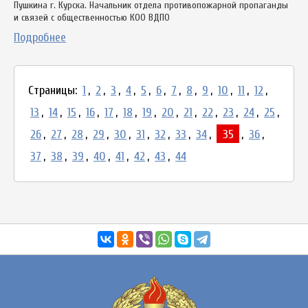
Пушкина г. Курска. Начальник отдела противопожарной пропаганды
и связей с общественностью КОО ВДПО
Подробнее
Страницы:
1
,
2
,
3
,
4
,
5
,
6
,
7
,
8
,
9
,
10
,
11
,
12
,
13
,
14
,
15
,
16
,
17
,
18
,
19
,
20
,
21
,
22
,
23
,
24
,
25
,
26
,
27
,
28
,
29
,
30
,
31
,
32
,
33
,
34
,
35
,
36
,
37
,
38
,
39
,
40
,
41
,
42
,
43
,
44