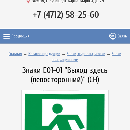
305014, г. Курск, ул. Карла Маркса, д. 79
+7 (4712) 58-25-60
Продукция
Связь
Главная
→
Каталог продукции
→
Знаки, журналы, уголки
→
Знаки
эвакуационные
Знаки Е01-01 "Выход здесь
(левосторонний)" (СН)