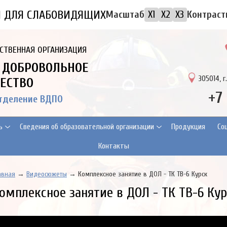
Я ДЛЯ СЛАБОВИДЯЩИХ
Контраст
Масштаб
X1
X2
X3
СТВЕННАЯ ОРГАНИЗАЦИЯ
 ДОБРОВОЛЬНОЕ
305014, г
ЕСТВО
+7
отделение ВДПО
ь
Сведения об образовательной организации
Продукция
Cо
Контакты
авная
→
Видеосюжеты
→ Комплексное занятие в ДОЛ - ТК ТВ-6 Курск
омплексное занятие в ДОЛ - ТК ТВ-6 Ку