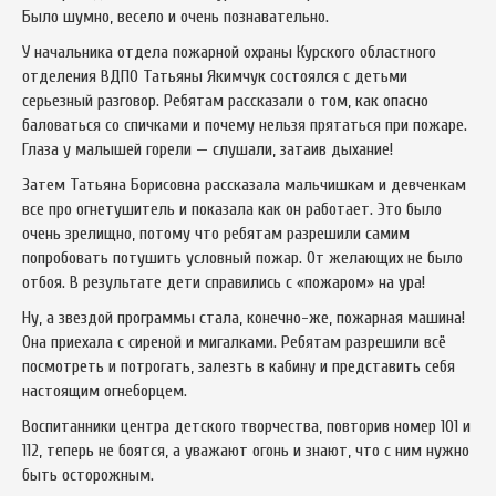
Было шумно, весело и очень познавательно.
У начальника отдела пожарной охраны Курского областного
отделения ВДПО Татьяны Якимчук состоялся с детьми
серьезный разговор. Ребятам рассказали о том, как опасно
баловаться со спичками и почему нельзя прятаться при пожаре.
Глаза у малышей горели — слушали, затаив дыхание!
Затем Татьяна Борисовна рассказала мальчишкам и девченкам
все про огнетушитель и показала как он работает. Это было
очень зрелищно, потому что ребятам разрешили самим
попробовать потушить условный пожар. От желающих не было
отбоя. В результате дети справились с «пожаром» на ура!
Ну, а звездой программы стала, конечно-же, пожарная машина!
Она приехала с сиреной и мигалками. Ребятам разрешили всё
посмотреть и потрогать, залезть в кабину и представить себя
настоящим огнеборцем.
Воспитанники центра детского творчества, повторив номер 101 и
112, теперь не боятся, а уважают огонь и знают, что с ним нужно
быть осторожным.