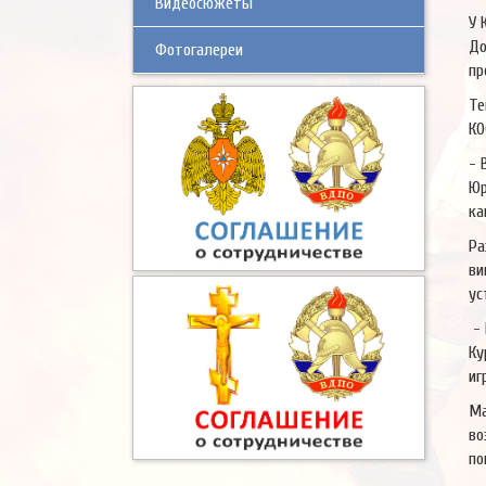
Видеосюжеты
У 
До
Фотогалереи
пр
Те
КО
- 
Юр
ка
Ра
ви
ус
- 
Ку
иг
Ма
во
по