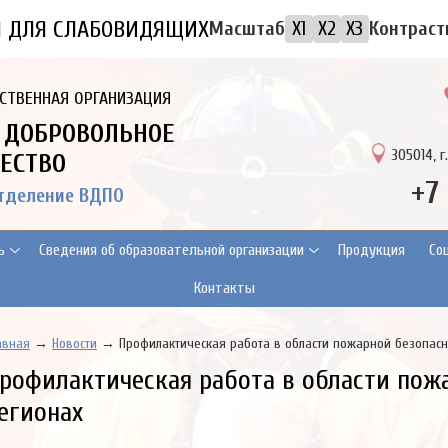
Я ДЛЯ СЛАБОВИДЯЩИХ
Контраст
Масштаб
X1
X2
X3
СТВЕННАЯ ОРГАНИЗАЦИЯ
 ДОБРОВОЛЬНОЕ
305014, г
ЕСТВО
+7
отделение ВДПО
ь
Сведения об образовательной организации
Продукция
Cо
Контакты
авная
→
Новости
→ Профилактическая работа в области пожарной безопасн
рофилактическая работа в области пож
егионах