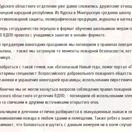
Курского областного отделения уже давно сложились дружеские отнош
нецкой народной республики. Из Курска в Мангушскую среднюю школ
отивопожарной защиты, полиграфическая продукция, журналы и нагля
перь сотрудничество перешло в формат обучения школьников мерам по
О ВДПО провела с учащимися занятие в онлайн-формате.
В преддверии новогодних праздников мы поговорили о правилах поведен
ьевна, - также мы затронули те моменты пожарной безопасности, кот
никул.
зобраться с такой темой, как «Безопасный Новый год», помог портал 
кторины специалист Всероссийского добровольного пожарного обществ
тановки и украшения новогодней красавицы, использования пиротехниче
Конечно мы не могли коснуться вопросов соблюдения правил пожарной
рского областного отделения ВДПО, - поговорили об использовании эле
р со спичками и другими источниками открытого огня.
льчишки и девчонки отлично разбираются в эвакуационных знаках и зн
зникновении пожара в любом здании и помещении. Также ребята знают
нимают, что баловаться и шутить с данным номером ни в коем случае