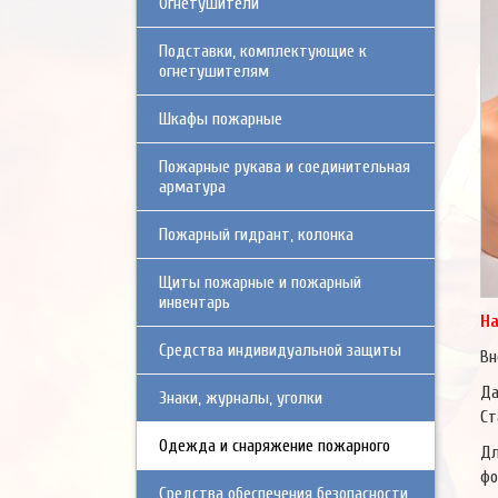
Огнетушители
Подставки, комплектующие к
огнетушителям
Шкафы пожарные
Пожарные рукава и соединительная
арматура
Пожарный гидрант, колонка
Щиты пожарные и пожарный
инвентарь
На
Средства индивидуальной защиты
Вн
Да
Знаки, журналы, уголки
Ст
Одежда и снаряжение пожарного
Дл
фо
Средства обеспечения безопасности