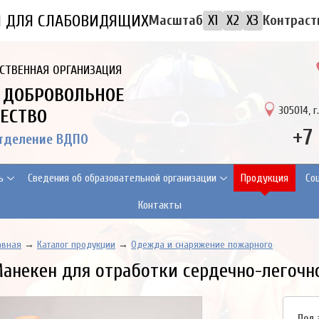
Я ДЛЯ СЛАБОВИДЯЩИХ
Контраст
Масштаб
X1
X2
X3
СТВЕННАЯ ОРГАНИЗАЦИЯ
 ДОБРОВОЛЬНОЕ
305014, г
ЕСТВО
+7
отделение ВДПО
ь
Сведения об образовательной организации
Продукция
Cо
Контакты
авная
→
Каталог продукции
→
Одежда и снаряжение пожарного
анекен для отработки сердечно-легоч
Под 